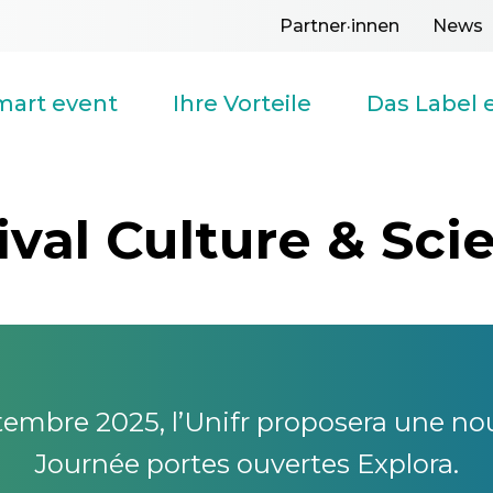
Top
Partner·innen
News
menu
mart event
Ihre Vorteile
Das Label 
tival Culture & Sci
embre 2025, l’Unifr proposera une nouv
Journée portes ouvertes Explora.