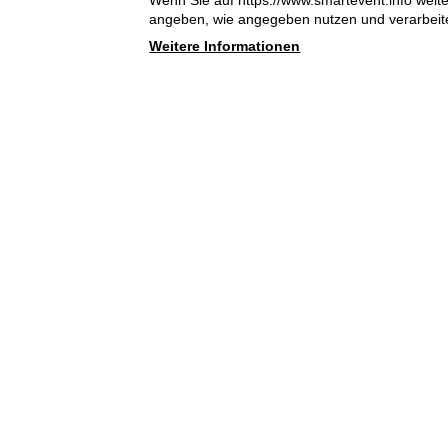
Wenn Sie auf https://www.smartevent.info weite
angeben, wie angegeben nutzen und verarbeit
Part
Weitere Informationen