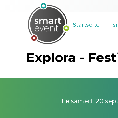
Direkt
zum
Navigation
Inhalt
Startseite
s
principale
Explora - Fes
Le samedi 20 sept