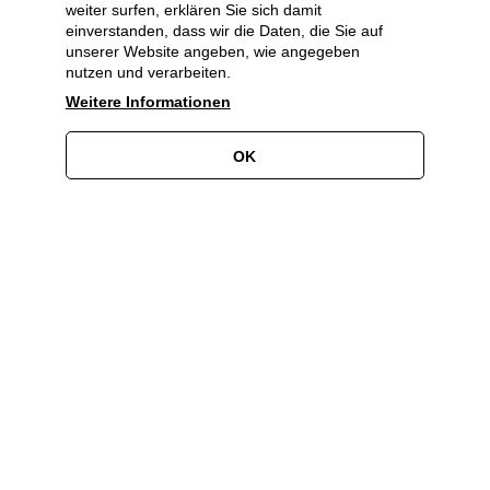
weiter surfen, erklären Sie sich damit
Partner·innen und Sponsor·innen
einverstanden, dass wir die Daten, die Sie auf
unserer Website angeben, wie angegeben
nutzen und verarbeiten.
Weitere Informationen
OK
Werden Sie Partner*in!