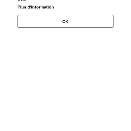
Plus d'information
OK
Devenez partenaire!
Associez l'image de votre
entreprise à un label de