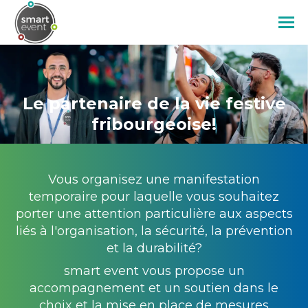
Aller
au
contenu
Image
principal
Le partenaire de la vie festive
fribourgeoise!
Vous organisez une manifestation
temporaire pour laquelle vous souhaitez
porter une attention particulière aux aspects
liés à l'organisation, la sécurité, la prévention
et la durabilité?
smart event vous propose un
accompagnement et un soutien dans le
choix et la mise en place de mesures