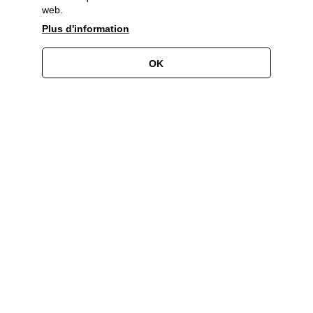
web.
Plus d'information
OK
Devenez partenaire!
Associez l'image de votre